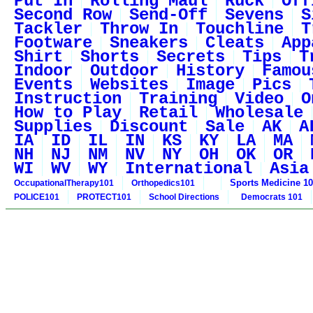
Put In
Rolling Maul
Ruck
Off
Second Row
Send-Off
Sevens
S
Tackler
Throw In
Touchline
T
Footware
Sneakers
Cleats
App
Shirt
Shorts
Secrets
Tips
T
Indoor
Outdoor
History
Famou
Events
Websites
Image
Pics
Instruction
Training
Video
O
How to Play
Retail
Wholesale
Supplies
Discount
Sale
AK
A
IA
ID
IL
IN
KS
KY
LA
MA
NH
NJ
NM
NV
NY
OH
OK
OR
WI
WV
WY
International
Asia
Sports Medicine 1
OccupationalTherapy101
Orthopedics101
POLICE101
PROTECT101
School Directions
Democrats 101