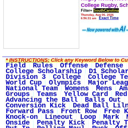
College Rugby, Sc
Filter=
SouthCarolina
Thursday, Aug 06, 2026
Exact Time
6:56:31 am
*
INSTRUCTIONS:
Click any Keyword Below to Cus
Field
Rules
Offense
Defense
College Scholarship
D1 Schola
Division 3
College
College Te
World Cup
Olympics
Major Leag
National Team
Womens
Mens
Am
Groups
Teams
Yellow Card
Red
Advancing the Ball
Balls Out
Conversion Kick
Dead Ball Lil
Forward Pass
Front Row
Free K
Knock-on
Lineout
Loop
Mark
Onside
Penalty Kick
Penalty T