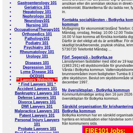
Gastroenterology 101
ansökan eller din anmälan skickas in direkt 
Geriatrics 101
elektroniskt. Blanketterna får du ladda ner, fy
Hepatology 101
in.
Nephrology 101
Kontakta socialtjänsten - Botkyrka ko
Neurology101
kommun
Nursing 101
Mottagning för ekonomiskt bistånd Telefon: 
OccupationalTherapy101
Måndag, onsdag, fredag: 10.00-12.00 Tisdag
Orthopedics 101
16.00 Vi kan komma att försöka kontakta dig 
Pathology101
Därför är det viktigt att du är anträffbar. Fö
Podiatry 101
skadligt bruk/beroende, psykisk ohälsa, krimin
Psychiatry 101
5730720 Telefontid Måndag ...
Rheumatology 101
Urology 101
Förf_Segersjö - botkyrka.se
Länsstyrelsen fastställer med stöd av 19 kap
Diseases 101
(1983:291) ett skyddsområde för grundvatte
Depression 101
Vårsta i Botkyrka kommun. Vattenskyddsomr
Lyme Disease 101
brunnsområden inom fastigheten Tumba 8:13
OCD101
yttre skyddszon. Beslut om skyddsområde ska
** Lawyers Websites **
december 1997.
* Find Lawyers 101 *
Accident Lawyers 101
Ny översiktsplan - Botkyrka kommun
Bankruptcy Lawyers 101
Kommunfullmäktige antog den 16 juni 2026 fö
Defense Lawyers 101
översiktsplan för Botkyrka kommun.
Divorce Lawyers 101
DWI Lawyers 101
Särskild organisation för krishanteri
Malpractice Lawyers 101
Botkyrka kommun
Patent Lawyers 101
Botkyrka kommun har en särskild organisati
hantera en krissituation eller händelse som 
Personal Injury Lawyers
från kommunens sida.
101
Probate Lawyers 101
FIRE101 Jobs: