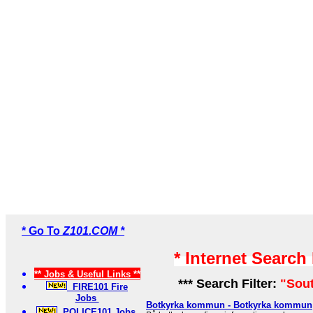
* Go To
Z101.COM *
* Internet Search
** Jobs & Useful Links **
*** Search Filter:
"Sout
FIRE101 Fire
Jobs
Botkyrka kommun - Botkyrka kommun
POLICE101 Jobs