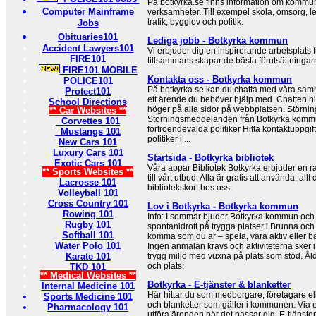
På botkyrka.se finns information om kommu
Computer Mainframe
verksamheter. Till exempel skola, omsorg, ledi
trafik, bygglov och politik.
Jobs
Obituaries101
Lediga jobb - Botkyrka kommun
Accident Lawyers101
Vi erbjuder dig en inspirerande arbetsplats f
FIRE101
tillsammans skapar de bästa förutsättningarn
FIRE101 MOBILE
Kontakta oss - Botkyrka kommun
POLICE101
På botkyrka.se kan du chatta med våra sam
Protect101
ett ärende du behöver hjälp med. Chatten hitta
School Directions
höger på alla sidor på webbplatsen. Störn
** Car Websites **
Störningsmeddelanden från Botkyrka komm
Corvettes 101
förtroendevalda politiker Hitta kontaktuppgift
Mustangs 101
politiker i ...
New Cars 101
Luxury Cars 101
Startsida - Botkyrka bibliotek
Exotic Cars 101
Våra appar Bibliotek Botkyrka erbjuder en r
** Sports Websites **
till vårt utbud. Alla är gratis att använda, allt
Lacrosse 101
bibliotekskort hos oss.
Volleyball 101
Cross Country 101
Lov i Botkyrka - Botkyrka kommun
Rowing 101
Info: I sommar bjuder Botkyrka kommun och Po
Rugby 101
spontanidrott på trygga platser i Brunna och
Softball 101
komma som du är – spela, vara aktiv eller 
Water Polo 101
Ingen anmälan krävs och aktiviteterna sker 
Karate 101
trygg miljö med vuxna på plats som stöd. Ål
och plats:
TKD 101
** Medical Websites **
Botkyrka - E-tjänster & blanketter
Internal Medicine 101
Här hittar du som medborgare, företagare ell
Sports Medicine 101
och blanketter som gäller i kommunen. Via e-
Pharmacology 101
utföra ärenden när det passar dig. E-tjänster