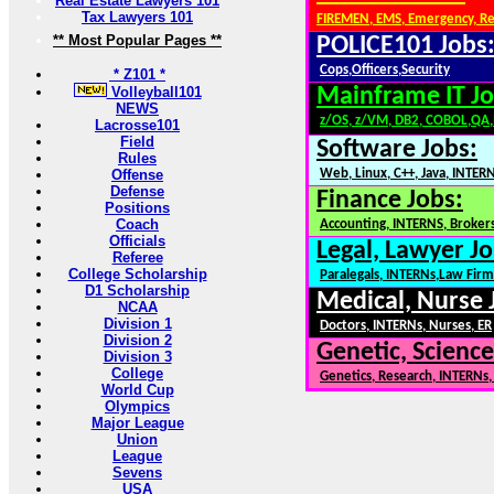
Real Estate Lawyers 101
Tax Lawyers 101
FIREMEN, EMS, Emergency, R
** Most Popular Pages **
POLICE101 Jobs
Cops,Officers,Security
* Z101 *
Volleyball101
Mainframe IT Jo
NEWS
z/OS, z/VM, DB2, COBOL,QA
Lacrosse101
Field
Software Jobs:
Rules
Offense
Web, Linux, C++, Java, INTER
Defense
Finance Jobs:
Positions
Coach
Accounting, INTERNS, Brokers
Officials
Legal, Lawyer Jo
Referee
College Scholarship
Paralegals, INTERNs,Law Firm
D1 Scholarship
Medical, Nurse 
NCAA
Division 1
Doctors, INTERNs, Nurses, ER
Division 2
Genetic, Science
Division 3
College
Genetics, Research, INTERNs
World Cup
Olympics
Major League
Union
League
Sevens
USA